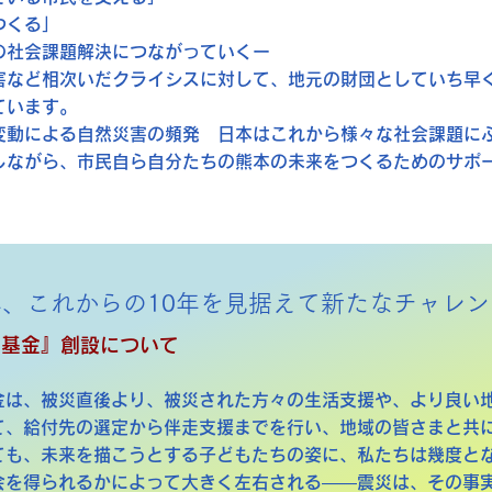
つくる」
の社会課題解決につながっていくー
害など相次いだクライシスに対して、地元の財団としていち早
ています。
候変動による自然災害の頻発 日本はこれから様々な社会課題に
しながら、市民自ら自分たちの熊本の未来をつくるためのサポ
年、これからの10年を見据えて新たなチャレ
る基金』創設について
金は、被災直後より、被災された方々の生活支援や、より良い
て、給付先の選定から伴走支援までを行い、地域の皆さまと共
ても、未来を描こうとする子どもたちの姿に、私たちは幾度と
会を得られるかによって大きく左右される――震災は、その事