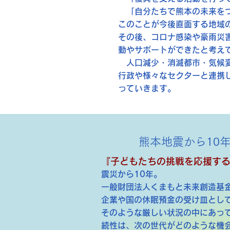
「自分たちで熊本の未来を
このことが今後直面する地域
その後、コロナ感染や豪雨災
動やサポートができたと考え
​ 人口減少・消滅都市・気
行政や様々なセクターと連携
っていきます。
熊本地震から10
『子どもたちの挑戦を応援す
震災から10年。
一般財団法人くまもと未来創造基
企業や国の休眠預金の受け皿とし
そのような厳しい状況の中にあっ
続性は、次の世代がどのような機