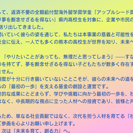
して、返済不要の全額給付型海外留学奨学金「アップルシード
り夢を断念せざるを得ない」県内高校生を対象に、企業や市民
送り出してきました。
開いていく彼らの姿を通じて、私たちは本事業の意義と可能性
社会に伝え、一人でも多くの熊本の高校生が世界を知り、未来
、「やりたいことがあっても、無理だと思ってしまう」――す
のを持てず、夢を断念せざるを得ない子どもたちが数多く存在
ません。
制度が十分に行き届いていないことこそが、彼らの未来への道
ちの「最初の一歩」を支える基金の創設と運営です。
終的な成果にとどまらず、学びや挑戦に向かう最初の一歩を、
はなく、中長期的な視点に立った人材への投資であり、皆様と
るため、単なる社会貢献ではなく、次代を担う人材を育てる「
ご参画を心よりお願い申し上げます。
、次は「未来を育て、創る力」へ。