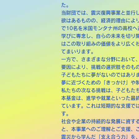
た。
当財団では、震災復興事業と並行
欲はあるものの、経済的理由によ
で10名を米国モンタナ州の高校へ
学びに専念し、自らの未来を切り
はこの取り組みの価値をより広く
てまいります。
一方で、さまざまな分野において
要因により、挑戦の選択肢そのも
子どもたちに夢がないのではあり
夢に近づくための「きっかけ」や
私たちの次なる挑戦は、子どもた
本基金は、進学や就業といった最
ています。これは短期的な支援で
す。
社会や企業の持続的な発展に資す
と、本事業へのご理解とご支援、
震災から学んだ「支え合う力」を